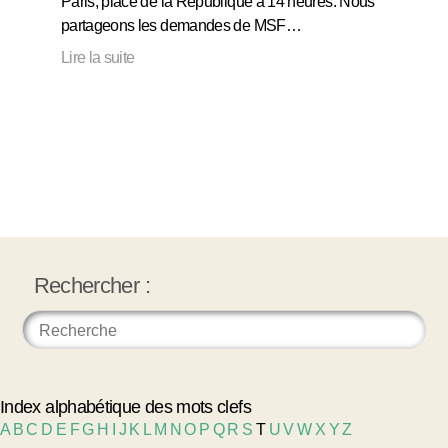
Paris, place de la République à 14 heures. Nous
partageons les demandes de MSF…
Lire la suite
Rechercher :
Index alphabétique des mots clefs
A
B
C
D
E
F
G
H
I
J
K
L
M
N
O
P
Q
R
S
T
U
V
W
X
Y
Z