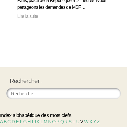
Paris, place de la République à 14 heures. Nous
partageons les demandes de MSF…
Lire la suite
Rechercher :
Index alphabétique des mots clefs
A
B
C
D
E
F
G
H
I
J
K
L
M
N
O
P
Q
R
S
T
U
V
W
X
Y
Z