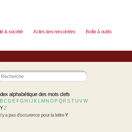
é & société
Actes des rencontres
Boîte à outils
ndex alphabétique des mots clefs
B
C
D
E
F
G
H
I
J
K
L
M
N
O
P
Q
R
S
T
U
V
W
Y
Z
 n'y a pas d'occurence pour la lettre
Y