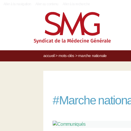
|
Aller à la navigation
Aller au contenu
Aller à la recherche
accueil
>
mots-clés
>
marche nationale
#
Marche nation