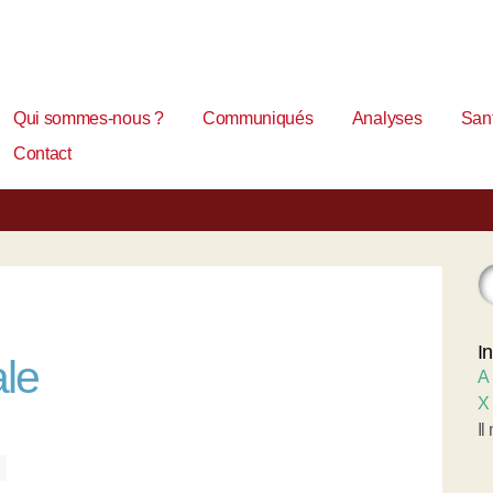
Qui sommes-nous ?
Communiqués
Analyses
Sant
Contact
I
ale
A
X
Il