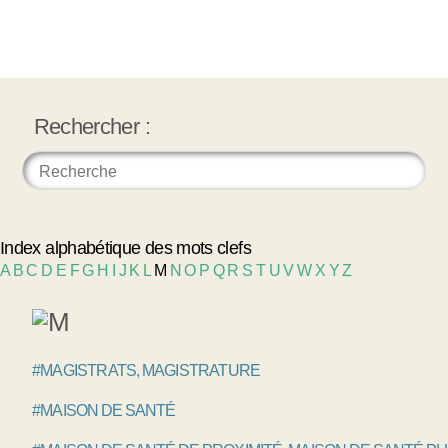
Rechercher :
Index alphabétique des mots clefs
A
B
C
D
E
F
G
H
I
J
K
L
M
N
O
P
Q
R
S
T
U
V
W
X
Y
Z
#MAGISTRATS, MAGISTRATURE
#MAISON DE SANTÉ