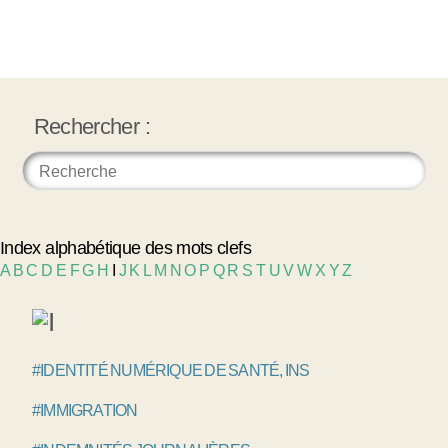
Rechercher :
Index alphabétique des mots clefs
A
B
C
D
E
F
G
H
I
J
K
L
M
N
O
P
Q
R
S
T
U
V
W
X
Y
Z
#IDENTITÉ NUMÉRIQUE DE SANTÉ, INS
#IMMIGRATION