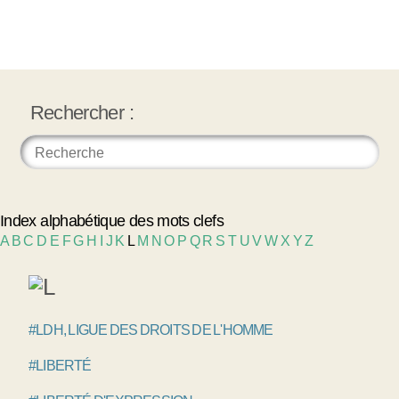
Rechercher :
Index alphabétique des mots clefs
A
B
C
D
E
F
G
H
I
J
K
L
M
N
O
P
Q
R
S
T
U
V
W
X
Y
Z
#LDH, LIGUE DES DROITS DE L'HOMME
#LIBERTÉ