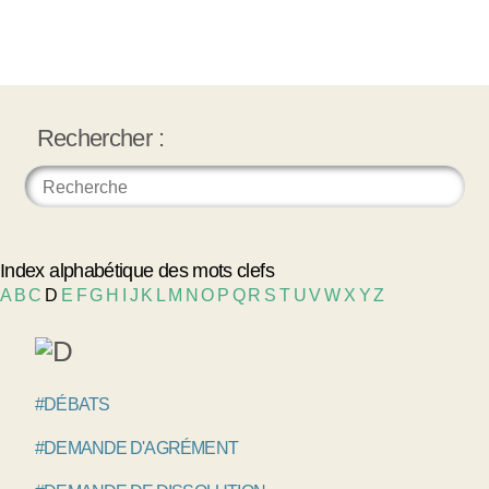
Rechercher :
Index alphabétique des mots clefs
A
B
C
D
E
F
G
H
I
J
K
L
M
N
O
P
Q
R
S
T
U
V
W
X
Y
Z
#DÉBATS
#DEMANDE D'AGRÉMENT