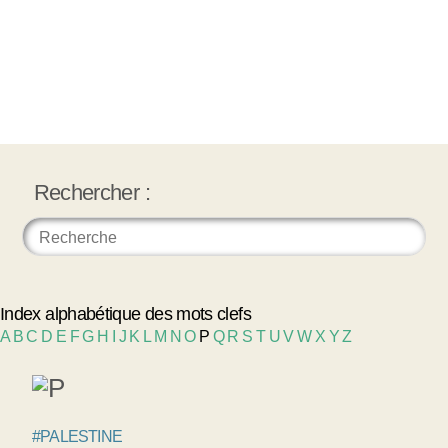
Rechercher :
Index alphabétique des mots clefs
A
B
C
D
E
F
G
H
I
J
K
L
M
N
O
P
Q
R
S
T
U
V
W
X
Y
Z
#PALESTINE