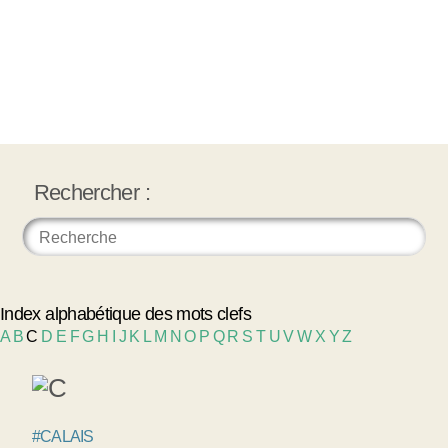
Rechercher :
Index alphabétique des mots clefs
A
B
C
D
E
F
G
H
I
J
K
L
M
N
O
P
Q
R
S
T
U
V
W
X
Y
Z
#CALAIS