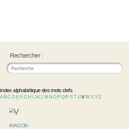
Rechercher :
Index alphabétique des mots clefs
A
B
C
D
E
F
G
H
I
J
K
L
M
N
O
P
Q
R
S
T
U
V
W
X
Y
Z
#VACCIN