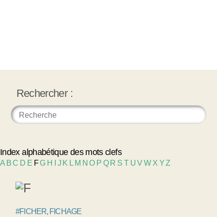
Rechercher :
Index alphabétique des mots clefs
A
B
C
D
E
F
G
H
I
J
K
L
M
N
O
P
Q
R
S
T
U
V
W
X
Y
Z
#FICHER, FICHAGE