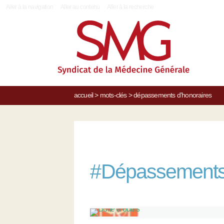
|
Aller à la navigation
Aller au contenu
Aller à la recherche
accueil
>
mots-clés
>
dépassements d’honoraires
#
Dépassements 