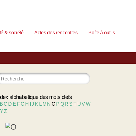
é & société
Actes des rencontres
Boîte à outils
ndex alphabétique des mots clefs
B
C
D
E
F
G
H
I
J
K
L
M
N
O
P
Q
R
S
T
U
V
W
Y
Z