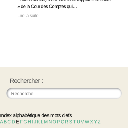
» de la Cour des Comptes qui…
Lire la suite
Rechercher :
Index alphabétique des mots clefs
A
B
C
D
E
F
G
H
I
J
K
L
M
N
O
P
Q
R
S
T
U
V
W
X
Y
Z