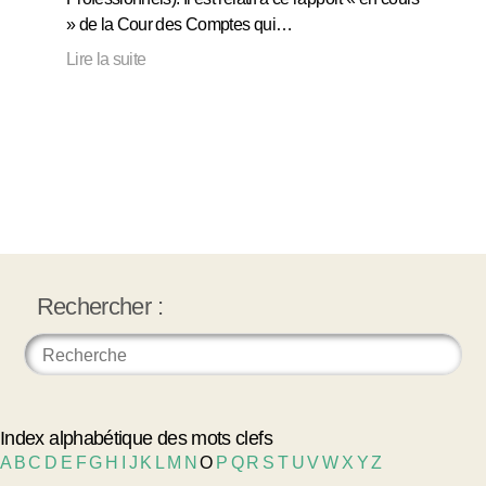
» de la Cour des Comptes qui…
Lire la suite
Rechercher :
Index alphabétique des mots clefs
A
B
C
D
E
F
G
H
I
J
K
L
M
N
O
P
Q
R
S
T
U
V
W
X
Y
Z