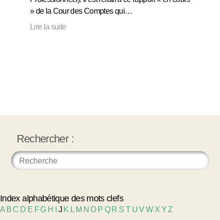
» de la Cour des Comptes qui…
Lire la suite
Rechercher :
Index alphabétique des mots clefs
A
B
C
D
E
F
G
H
I
J
K
L
M
N
O
P
Q
R
S
T
U
V
W
X
Y
Z