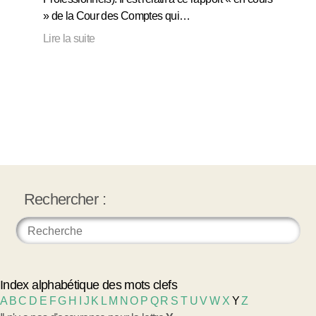
» de la Cour des Comptes qui…
Lire la suite
Rechercher :
Index alphabétique des mots clefs
A
B
C
D
E
F
G
H
I
J
K
L
M
N
O
P
Q
R
S
T
U
V
W
X
Y
Z