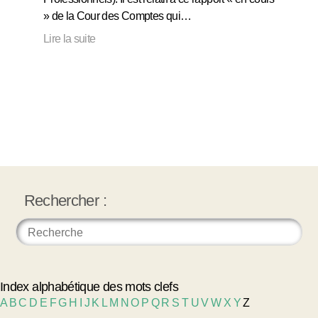
» de la Cour des Comptes qui…
Lire la suite
Rechercher :
Index alphabétique des mots clefs
A
B
C
D
E
F
G
H
I
J
K
L
M
N
O
P
Q
R
S
T
U
V
W
X
Y
Z