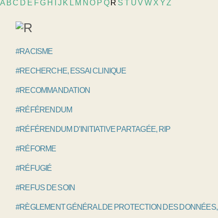
A
B
C
D
E
F
G
H
I
J
K
L
M
N
O
P
Q
R
S
T
U
V
W
X
Y
Z
#RACISME
#RECHERCHE, ESSAI CLINIQUE
#RECOMMANDATION
#RÉFÉRENDUM
#RÉFÉRENDUM D’INITIATIVE PARTAGÉE, RIP
#RÉFORME
#RÉFUGIÉ
#REFUS DE SOIN
#RÈGLEMENT GÉNÉRAL DE PROTECTION DES DONNÉES,