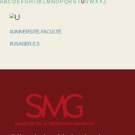
A
B
C
D
E
F
G
H
I
J
K
L
M
N
O
P
Q
R
S
T
U
V
W
X
Y
Z
#UNIVERSITÉ, FACULTÉ
#USAGER.E.S