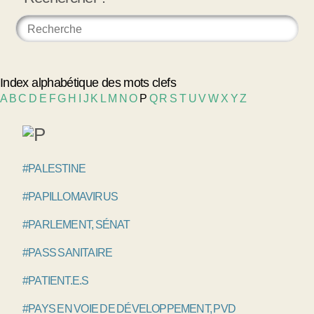
Index alphabétique des mots clefs
A
B
C
D
E
F
G
H
I
J
K
L
M
N
O
P
Q
R
S
T
U
V
W
X
Y
Z
#PALESTINE
#PAPILLOMAVIRUS
#PARLEMENT, SÉNAT
#PASS SANITAIRE
#PATIENT.E.S
#PAYS EN VOIE DE DÉVELOPPEMENT, PVD