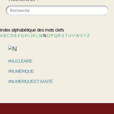
Index alphabétique des mots clefs
A
B
C
D
E
F
G
H
I
J
K
L
M
N
O
P
Q
R
S
T
U
V
W
X
Y
Z
#NUCLÉAIRE
#NUMÉRIQUE
#NUMÉRIQUE ET SANTÉ