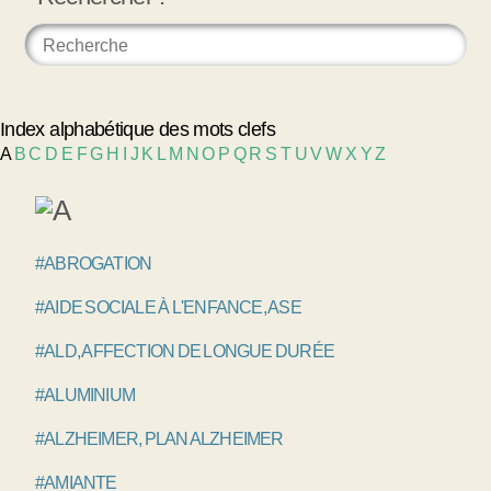
Index alphabétique des mots clefs
A
B
C
D
E
F
G
H
I
J
K
L
M
N
O
P
Q
R
S
T
U
V
W
X
Y
Z
#ABROGATION
#AIDE SOCIALE À L'ENFANCE, ASE
#ALD, AFFECTION DE LONGUE DURÉE
#ALUMINIUM
#ALZHEIMER, PLAN ALZHEIMER
#AMIANTE