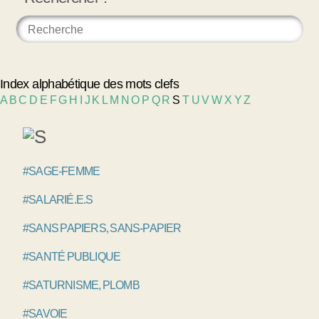
Index alphabétique des mots clefs
A
B
C
D
E
F
G
H
I
J
K
L
M
N
O
P
Q
R
S
T
U
V
W
X
Y
Z
#SAGE-FEMME
#SALARIÉ.E.S
#SANS PAPIERS, SANS-PAPIER
#SANTÉ PUBLIQUE
#SATURNISME, PLOMB
#SAVOIE