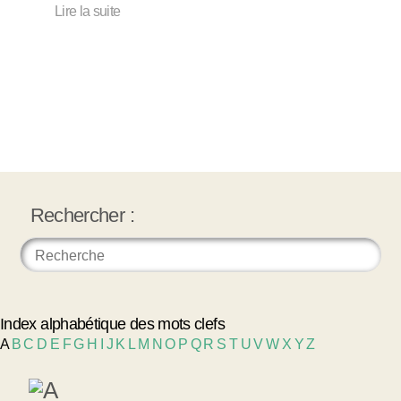
Lire la suite
Rechercher :
Index alphabétique des mots clefs
A
B
C
D
E
F
G
H
I
J
K
L
M
N
O
P
Q
R
S
T
U
V
W
X
Y
Z