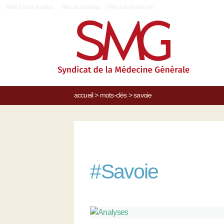
|
Aller à la navigation
Aller au contenu
Aller à la recherche
accueil
>
mots-clés
>
savoie
#
Savoie