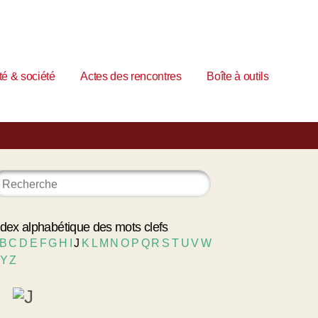
é & société
Actes des rencontres
Boîte à outils
ndex alphabétique des mots clefs
B
C
D
E
F
G
H
I
J
K
L
M
N
O
P
Q
R
S
T
U
V
W
Y
Z