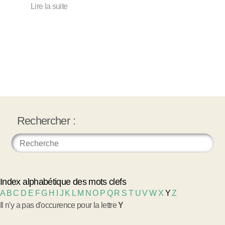
Lire la suite
Rechercher :
Index alphabétique des mots clefs
A
B
C
D
E
F
G
H
I
J
K
L
M
N
O
P
Q
R
S
T
U
V
W
X
Y
Z
Il n'y a pas d'occurence pour la lettre
Y