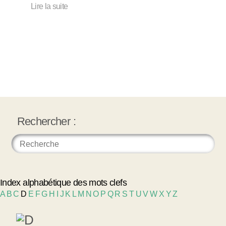
Lire la suite
Rechercher :
Index alphabétique des mots clefs
A
B
C
D
E
F
G
H
I
J
K
L
M
N
O
P
Q
R
S
T
U
V
W
X
Y
Z