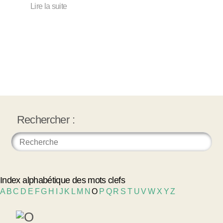
Lire la suite
Rechercher :
Index alphabétique des mots clefs
A
B
C
D
E
F
G
H
I
J
K
L
M
N
O
P
Q
R
S
T
U
V
W
X
Y
Z