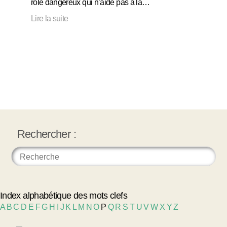
rôle dangereux qui n’aide pas à la…
Lire la suite
Rechercher :
Index alphabétique des mots clefs
A
B
C
D
E
F
G
H
I
J
K
L
M
N
O
P
Q
R
S
T
U
V
W
X
Y
Z