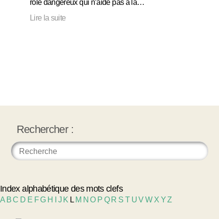
rôle dangereux qui n’aide pas à la…
Lire la suite
Rechercher :
Index alphabétique des mots clefs
A
B
C
D
E
F
G
H
I
J
K
L
M
N
O
P
Q
R
S
T
U
V
W
X
Y
Z