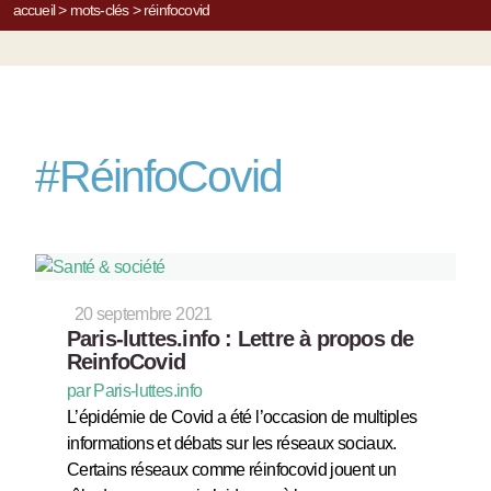
accueil
>
mots-clés
>
réinfocovid
#
RéinfoCovid
20 septembre 2021
Paris-luttes.info : Lettre à propos de
ReinfoCovid
par Paris-luttes.info
L’épidémie de Covid a été l’occasion de multiples
informations et débats sur les réseaux sociaux.
Certains réseaux comme réinfocovid jouent un