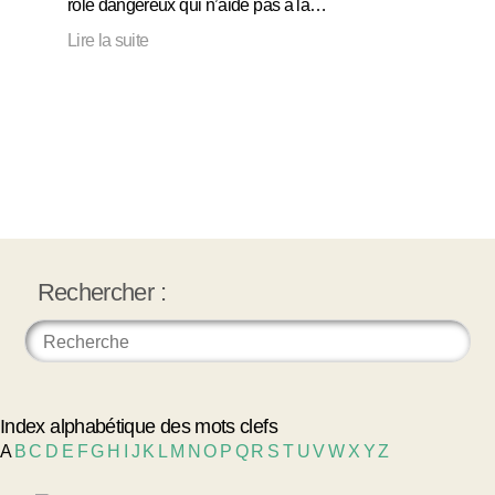
rôle dangereux qui n’aide pas à la…
Lire la suite
Rechercher :
Index alphabétique des mots clefs
A
B
C
D
E
F
G
H
I
J
K
L
M
N
O
P
Q
R
S
T
U
V
W
X
Y
Z