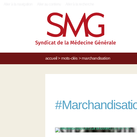
|
Aller à la navigation
Aller au contenu
Aller à la recherche
accueil
>
mots-clés
>
marchandisation
#
Marchandisati