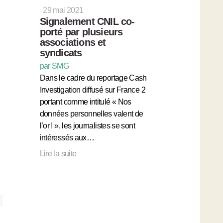
29 mai 2021
Signalement CNIL co-
porté par plusieurs
associations et
syndicats
par SMG
Dans le cadre du reportage Cash
Investigation diffusé sur France 2
portant comme intitulé « Nos
données personnelles valent de
l’or ! », les journalistes se sont
intéressés aux…
Lire la suite