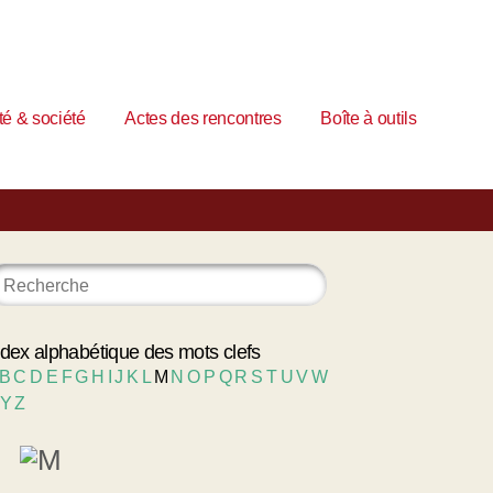
é & société
Actes des rencontres
Boîte à outils
ndex alphabétique des mots clefs
B
C
D
E
F
G
H
I
J
K
L
M
N
O
P
Q
R
S
T
U
V
W
Y
Z