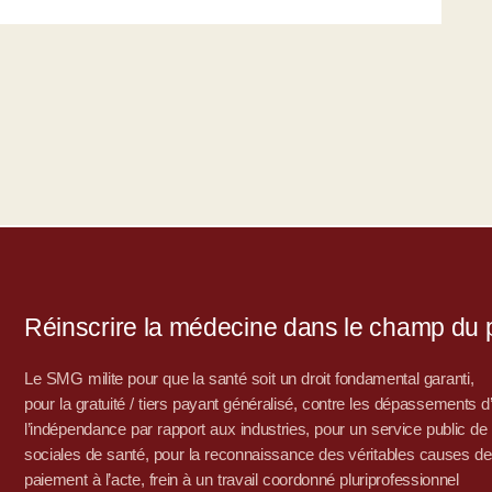
Réinscrire la médecine dans le champ du po
Le SMG milite pour que la santé soit un droit fondamental garanti,
pour la gratuité / tiers payant généralisé, contre les dépassements 
l’indépendance par rapport aux industries, pour un service public de sa
sociales de santé, pour la reconnaissance des véritables causes de
paiement à l’acte, frein à un travail coordonné pluriprofessionnel