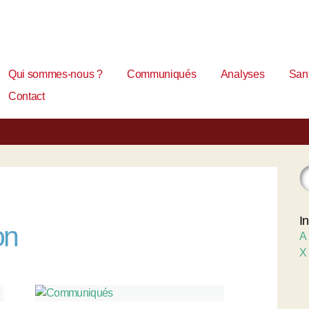
Qui sommes-nous ?
Communiqués
Analyses
Sant
Contact
I
on
A
X