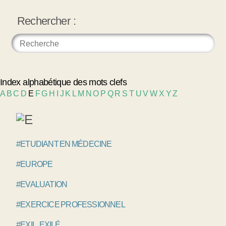
Rechercher :
Index alphabétique des mots clefs
A
B
C
D
E
F
G
H
I
J
K
L
M
N
O
P
Q
R
S
T
U
V
W
X
Y
Z
#ETUDIANT EN MÉDECINE
#EUROPE
#EVALUATION
#EXERCICE PROFESSIONNEL
#EXIL, EXILÉ