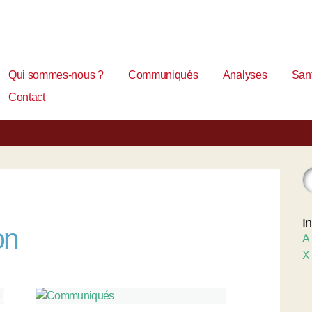
Qui sommes-nous ?
Communiqués
Analyses
Sant
Contact
I
on
A
X