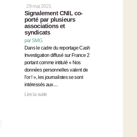
29 mai 2021
Signalement CNIL co-
porté par plusieurs
associations et
syndicats
par SMG
Dans le cadre du reportage Cash
Investigation diffusé sur France 2
portant comme intitulé « Nos
données personnelles valent de
l’or ! », les journalistes se sont
intéressés aux…
Lire la suite