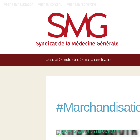
|
Aller à la navigation
Aller au contenu
Aller à la recherche
accueil
>
mots-clés
>
marchandisation
#
Marchandisati