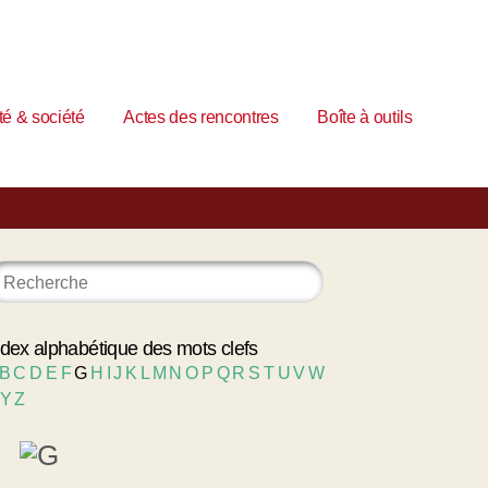
é & société
Actes des rencontres
Boîte à outils
ndex alphabétique des mots clefs
B
C
D
E
F
G
H
I
J
K
L
M
N
O
P
Q
R
S
T
U
V
W
Y
Z