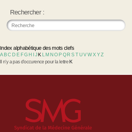
Rechercher :
Index alphabétique des mots clefs
A
B
C
D
E
F
G
H
I
J
K
L
M
N
O
P
Q
R
S
T
U
V
W
X
Y
Z
Il n'y a pas d'occurence pour la lettre
K