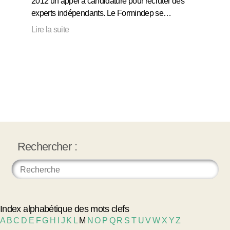
2012 un appel à candidature pour recruter des
experts indépendants. Le Formindep se…
Lire la suite
Rechercher :
Index alphabétique des mots clefs
A
B
C
D
E
F
G
H
I
J
K
L
M
N
O
P
Q
R
S
T
U
V
W
X
Y
Z