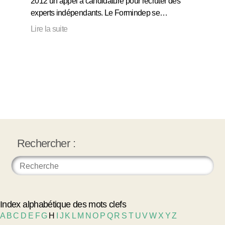
2012 un appel à candidature pour recruter des
experts indépendants. Le Formindep se…
Lire la suite
Rechercher :
Index alphabétique des mots clefs
A
B
C
D
E
F
G
H
I
J
K
L
M
N
O
P
Q
R
S
T
U
V
W
X
Y
Z