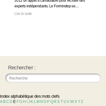
2012 un appel à candidature pour recruter des
experts indépendants. Le Formindep se…
Lire la suite
Rechercher :
Index alphabétique des mots clefs
A
B
C
D
E
F
G
H
I
J
K
L
M
N
O
P
Q
R
S
T
U
V
W
X
Y
Z