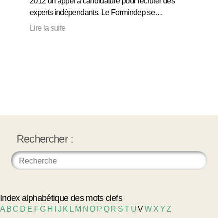
2012 un appel à candidature pour recruter des
experts indépendants. Le Formindep se…
Lire la suite
Rechercher :
Index alphabétique des mots clefs
A
B
C
D
E
F
G
H
I
J
K
L
M
N
O
P
Q
R
S
T
U
V
W
X
Y
Z