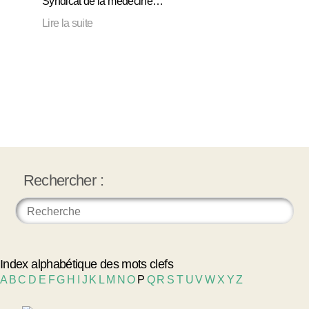
Syndicat de la médecine…
Lire la suite
Rechercher :
Index alphabétique des mots clefs
A
B
C
D
E
F
G
H
I
J
K
L
M
N
O
P
Q
R
S
T
U
V
W
X
Y
Z