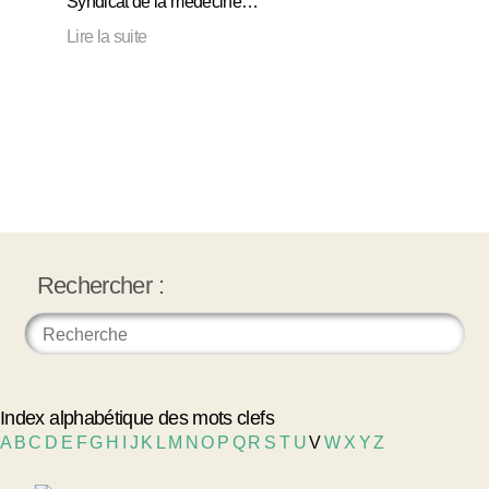
Syndicat de la médecine…
Lire la suite
Rechercher :
Index alphabétique des mots clefs
A
B
C
D
E
F
G
H
I
J
K
L
M
N
O
P
Q
R
S
T
U
V
W
X
Y
Z