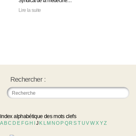
Syndicat de la médecine…
Lire la suite
Rechercher :
Index alphabétique des mots clefs
A
B
C
D
E
F
G
H
I
J
K
L
M
N
O
P
Q
R
S
T
U
V
W
X
Y
Z