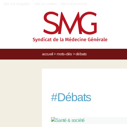
|
Aller à la navigation
Aller au contenu
Aller à la recherche
accueil
>
mots-clés
>
débats
#
Débats