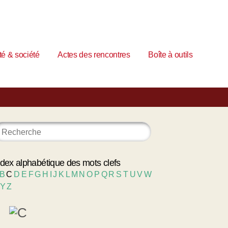
é & société
Actes des rencontres
Boîte à outils
ndex alphabétique des mots clefs
B
C
D
E
F
G
H
I
J
K
L
M
N
O
P
Q
R
S
T
U
V
W
Y
Z