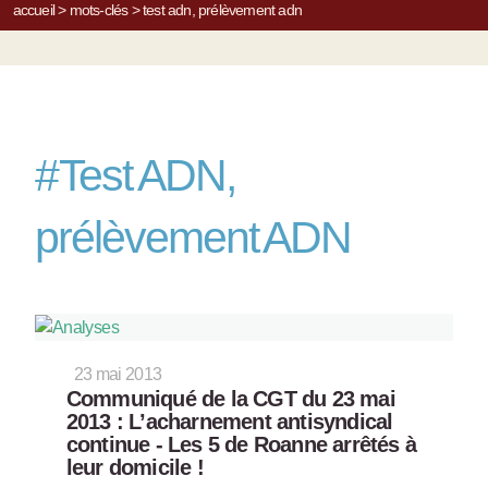
accueil
>
mots-clés
>
test adn, prélèvement adn
#
Test ADN,
prélèvement ADN
23 mai 2013
Communiqué de la CGT du 23 mai
2013 : L’acharnement antisyndical
continue - Les 5 de Roanne arrêtés à
leur domicile !