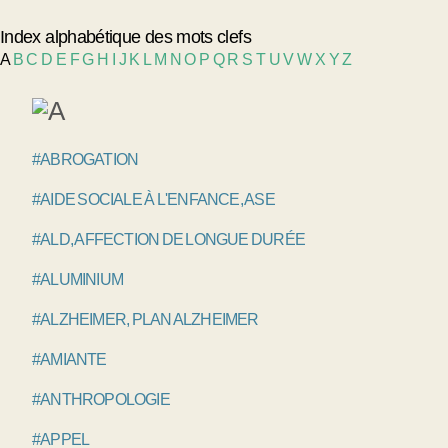
Index alphabétique des mots clefs
A
B
C
D
E
F
G
H
I
J
K
L
M
N
O
P
Q
R
S
T
U
V
W
X
Y
Z
#ABROGATION
#AIDE SOCIALE À L'ENFANCE, ASE
#ALD, AFFECTION DE LONGUE DURÉE
#ALUMINIUM
#ALZHEIMER, PLAN ALZHEIMER
#AMIANTE
#ANTHROPOLOGIE
#APPEL