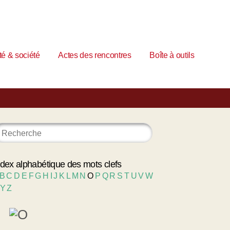
é & société
Actes des rencontres
Boîte à outils
ndex alphabétique des mots clefs
B
C
D
E
F
G
H
I
J
K
L
M
N
O
P
Q
R
S
T
U
V
W
Y
Z