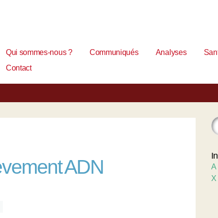
Qui sommes-nous ?
Communiqués
Analyses
Sant
Contact
I
lèvement ADN
A
X