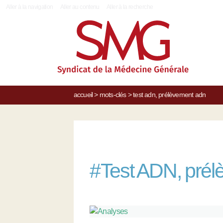
|
Aller à la navigation
Aller au contenu
Aller à la recherche
accueil
>
mots-clés
>
test adn, prélèvement adn
#
Test ADN, pré