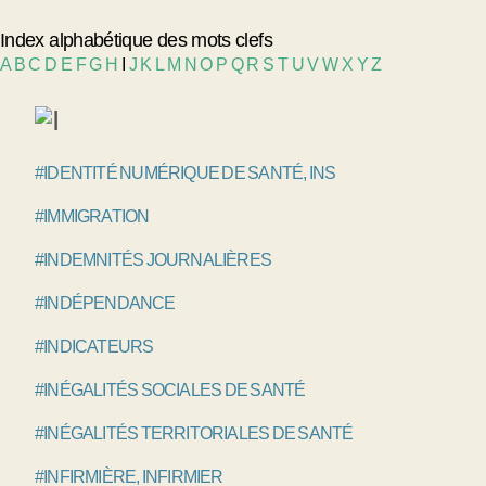
Index alphabétique des mots clefs
A
B
C
D
E
F
G
H
I
J
K
L
M
N
O
P
Q
R
S
T
U
V
W
X
Y
Z
#IDENTITÉ NUMÉRIQUE DE SANTÉ, INS
#IMMIGRATION
#INDEMNITÉS JOURNALIÈRES
#INDÉPENDANCE
#INDICATEURS
#INÉGALITÉS SOCIALES DE SANTÉ
#INÉGALITÉS TERRITORIALES DE SANTÉ
#INFIRMIÈRE, INFIRMIER