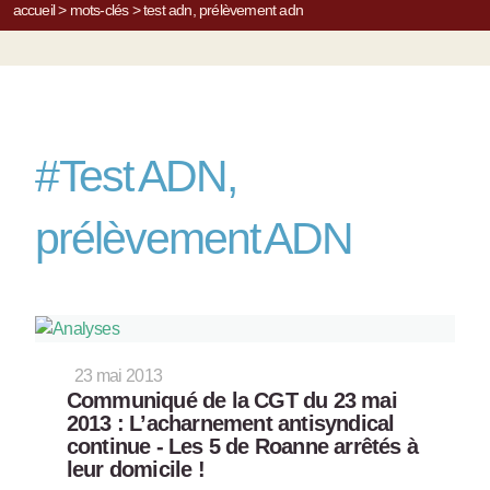
accueil
>
mots-clés
>
test adn, prélèvement adn
#
Test ADN,
prélèvement ADN
23 mai 2013
Communiqué de la CGT du 23 mai
2013 : L’acharnement antisyndical
continue - Les 5 de Roanne arrêtés à
leur domicile !