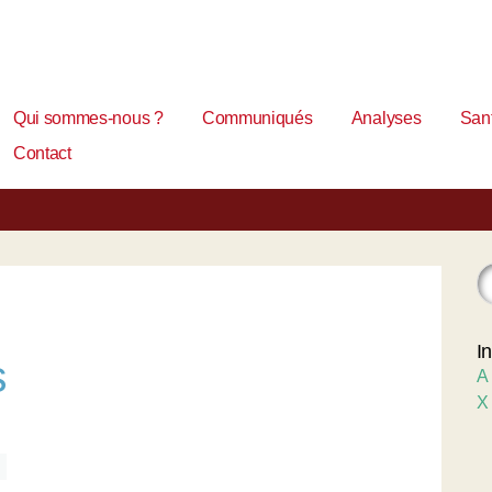
Qui sommes-nous ?
Communiqués
Analyses
Sant
Contact
I
s
A
X