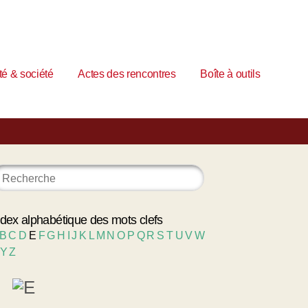
é & société
Actes des rencontres
Boîte à outils
ndex alphabétique des mots clefs
B
C
D
E
F
G
H
I
J
K
L
M
N
O
P
Q
R
S
T
U
V
W
Y
Z