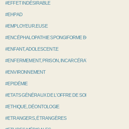
#EFFET INDÉSIRABLE
#EHPAD
#EMPLOYEUR.EUSE
#ENCÉPHALOPATHIE SPONGIFORME BOVINE, ESB
#ENFANT, ADOLESCENT.E
#ENFERMEMENT, PRISON, INCARCÉRATION
#ENVIRONNEMENT
#EPIDÉMIE
#ETATS GÉNÉRAUX DE L’OFFRE DE SOINS EGOS
#ETHIQUE, DÉONTOLOGIE
#ETRANGERS, ÉTRANGÈRES