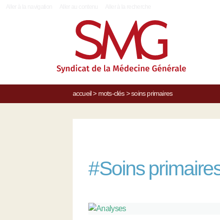
|
Aller à la navigation
Aller au contenu
Aller à la recherche
accueil
>
mots-clés
>
soins primaires
#
Soins primaire