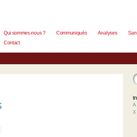
Qui sommes-nous ?
Communiqués
Analyses
Sant
Contact
I
s
A
X