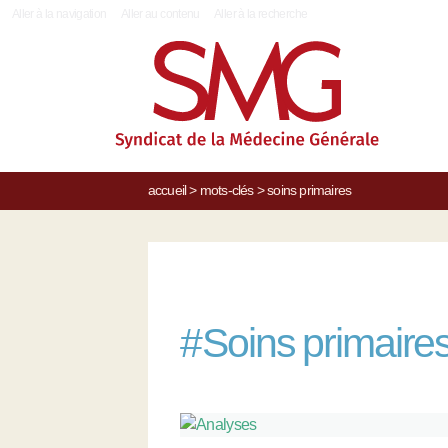
|
Aller à la navigation
Aller au contenu
Aller à la recherche
accueil
>
mots-clés
>
soins primaires
#
Soins primaire