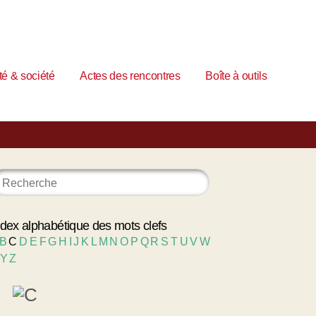
é & société
Actes des rencontres
Boîte à outils
ndex alphabétique des mots clefs
B
C
D
E
F
G
H
I
J
K
L
M
N
O
P
Q
R
S
T
U
V
W
Y
Z