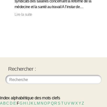
syndicats des salariés concernant la réforme de la
médecine et la santé au travail A l’instar de…
Lire la suite
Rechercher :
Index alphabétique des mots clefs
A
B
C
D
E
F
G
H
I
J
K
L
M
N
O
P
Q
R
S
T
U
V
W
X
Y
Z